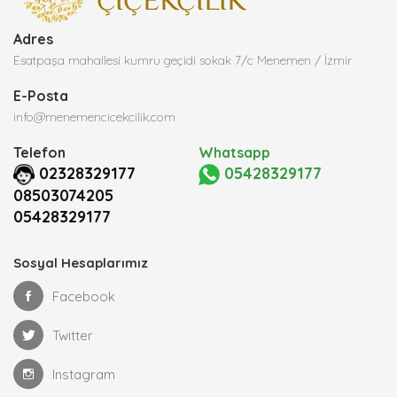
Adres
Esatpaşa mahallesi kumru geçidi sokak 7/c Menemen / İzmir
E-Posta
info@menemencicekcilik.com
Telefon
Whatsapp
02328329177
05428329177
08503074205
05428329177
Sosyal Hesaplarımız
Facebook
Twitter
Instagram