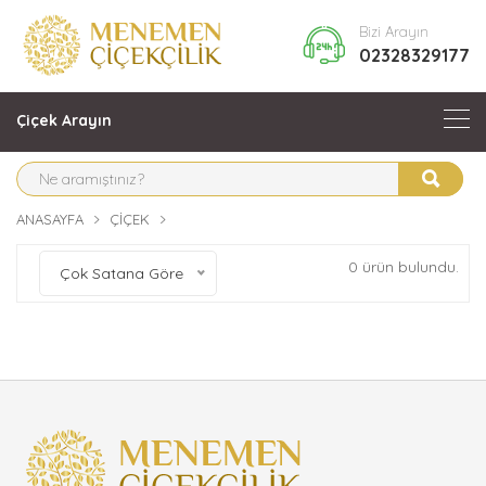
Bizi Arayın
02328329177
Çiçek Arayın
ANASAYFA
ÇIÇEK
0 ürün bulundu.
Çok Satana Göre