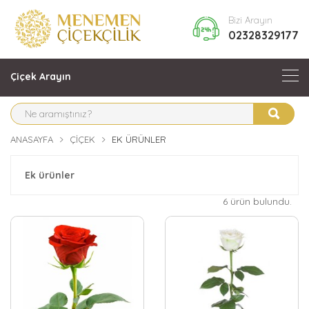
Bizi Arayın
02328329177
Çiçek Arayın
ANASAYFA
ÇIÇEK
EK ÜRÜNLER
Ek ürünler
6 ürün bulundu.