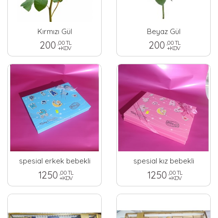
Kırmızı Gül
Beyaz Gül
200
,00 TL
200
,00 TL
+KDV
+KDV
spesial erkek bebekli
spesial kız bebekli
1250
,00 TL
1250
,00 TL
+KDV
+KDV