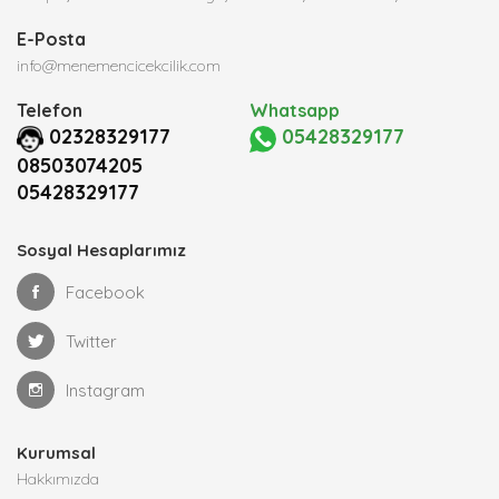
E-Posta
info@menemencicekcilik.com
Telefon
Whatsapp
02328329177
05428329177
08503074205
05428329177
Sosyal Hesaplarımız
Facebook
Twitter
Instagram
Kurumsal
Hakkımızda