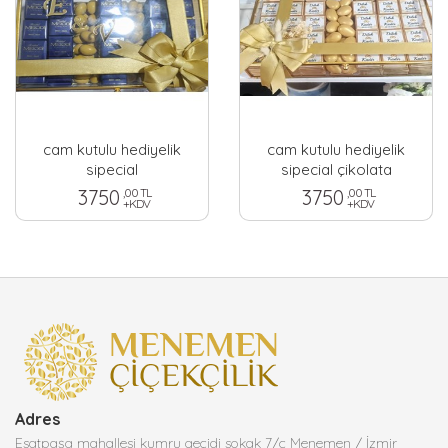
cam kutulu hediyelik
cam kutulu hediyelik
sipecial
sipecial çikolata
3750
,00 TL
3750
,00 TL
+KDV
+KDV
Adres
Esatpaşa mahallesi kumru geçidi sokak 7/c Menemen / İzmir