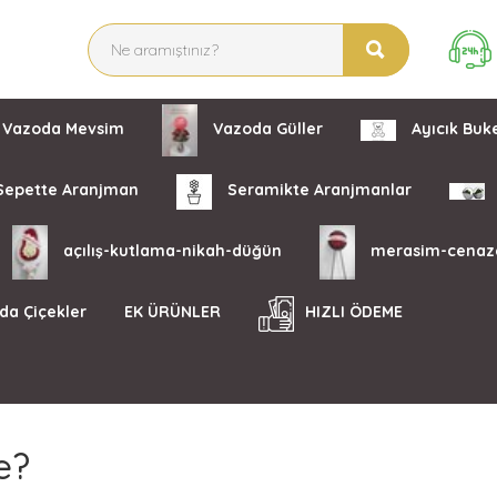
Vazoda Mevsim
Vazoda Güller
Ayıcık Buke
epette Aranjman
Seramikte Aranjmanlar
açılış-kutlama-nikah-düğün
merasim-cenaz
da Çiçekler
EK ÜRÜNLER
HIZLI ÖDEME
e?