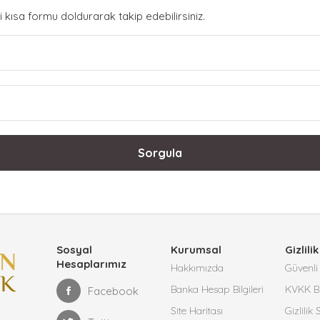
 kısa formu doldurarak takip edebilirsiniz.
Sorgula
Sosyal
Kurumsal
Gizlilik
Hesaplarımız
Hakkımızda
Güvenli 
Banka Hesap Bilgileri
KVKK Bi
Facebook
Site Haritası
Gizlilik