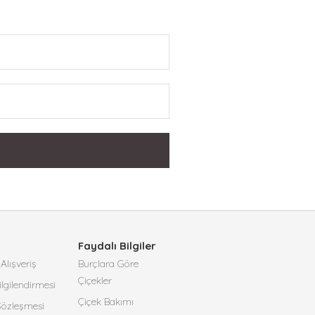
Faydalı Bilgiler
Alışveriş
Burçlara Göre
Çiçekler
lgilendirmesi
Çiçek Bakımı
 Sözleşmesi