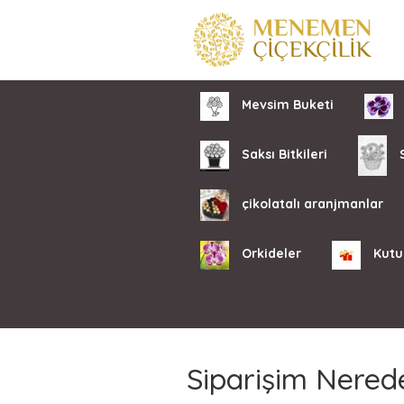
Mevsim Buketi
Saksı Bitkileri
S
çikolatalı aranjmanlar
Orkideler
Kutu
Siparişim Nered