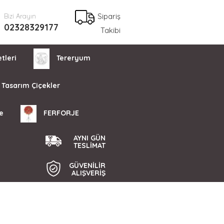
Sipariş
Bizi Arayın
02328329177
Takibi
tleri
Tereryum
Tasarım Çiçekler
e
FERFORJE
AYNI GÜN
TESLİMAT
GÜVENİLİR
ALIŞVERİŞ