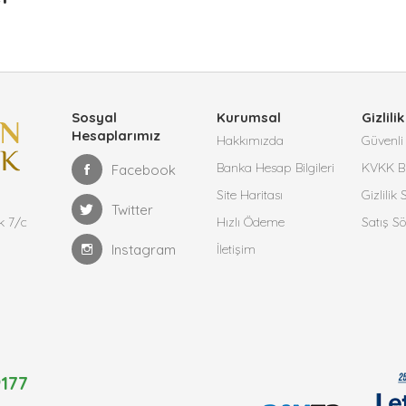
Sosyal
Kurumsal
Gizlilik
Hesaplarımız
Hakkımızda
Güvenli 
Banka Hesap Bilgileri
KVKK Bi
Facebook
Site Haritası
Gizlilik
Twitter
k 7/c
Hızlı Ödeme
Satış S
Instagram
İletişim
177