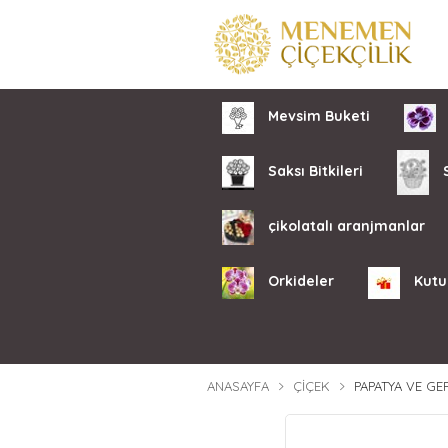
Mevsim Buketi
Saksı Bitkileri
S
çikolatalı aranjmanlar
Orkideler
Kutu
ANASAYFA
ÇIÇEK
PAPATYA VE GE