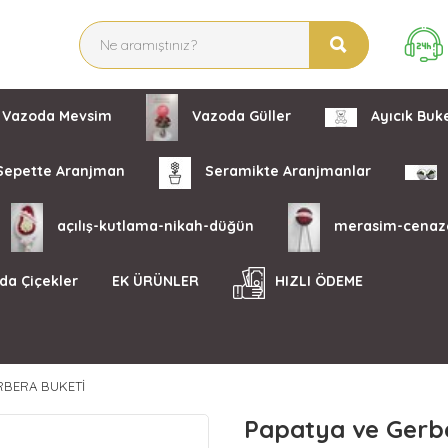
Vazoda Mevsim
Vazoda Güller
Ayıcık Buke
epette Aranjman
Seramikte Aranjmanlar
açılış-kutlama-nikah-düğün
merasim-cenaz
da Çiçekler
EK ÜRÜNLER
HIZLI ÖDEME
RBERA BUKETI
Papatya ve Gerb