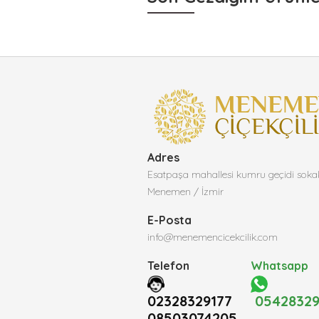
Adres
Esatpaşa mahallesi kumru geçidi soka
Menemen / İzmir
E-Posta
info@menemencicekcilik.com
Telefon
Whatsapp
02328329177
05428329
08503074205