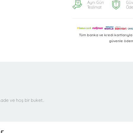
Aynı Gün
Güv
Teslimat
Öd
Tüm banka ve kredi kartlarıyl
güvenle ödeme
ade ve hoş bir buket..
er