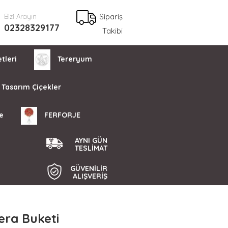
Sipariş
Bizi Arayın
02328329177
Takibi
tleri
Tereryum
Tasarım Çiçekler
e
FERFORJE
AYNI GÜN
TESLİMAT
GÜVENİLİR
ALIŞVERİŞ
era Buketi