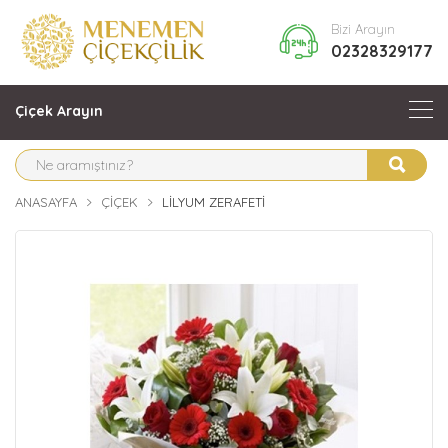
Bizi Arayın
02328329177
Çiçek Arayın
ANASAYFA
ÇIÇEK
LILYUM ZERAFETI