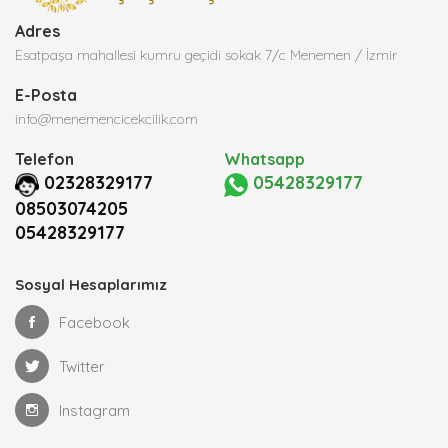
Adres
Esatpaşa mahallesi kumru geçidi sokak 7/c Menemen / İzmir
E-Posta
info@menemencicekcilik.com
Telefon
Whatsapp
02328329177
05428329177
08503074205
05428329177
Sosyal Hesaplarımız
Facebook
Twitter
Instagram