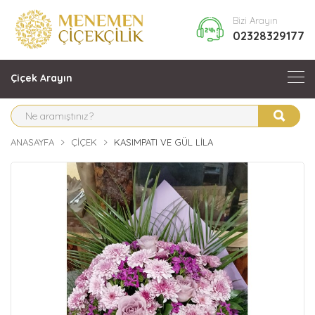
Bizi Arayın
02328329177
Çiçek Arayın
ANASAYFA
ÇIÇEK
KASIMPATI VE GÜL LILA