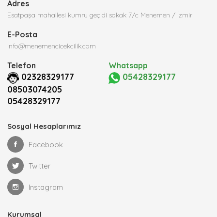
Adres
Esatpaşa mahallesi kumru geçidi sokak 7/c Menemen / İzmir
E-Posta
info@menemencicekcilik.com
Telefon
Whatsapp
02328329177
05428329177
08503074205
05428329177
Sosyal Hesaplarımız
Facebook
Twitter
Instagram
Kurumsal