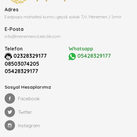
Adres
Esatpaşa mahallesi kumru geçidi sokak 7/c Menemen / İzmir
E-Posta
info@menemencicekcilik.com
Telefon
Whatsapp
02328329177
05428329177
08503074205
05428329177
Sosyal Hesaplarımız
Facebook
Twitter
Instagram