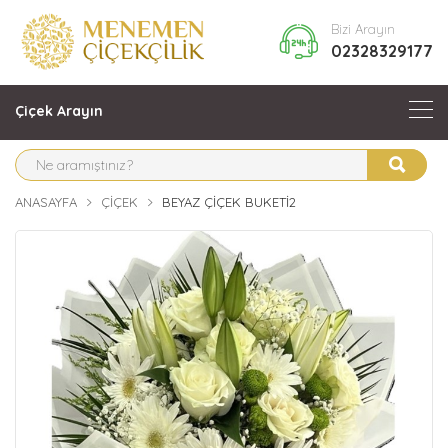
Bizi Arayın
02328329177
Çiçek Arayın
ANASAYFA
ÇIÇEK
BEYAZ ÇIÇEK BUKETI2