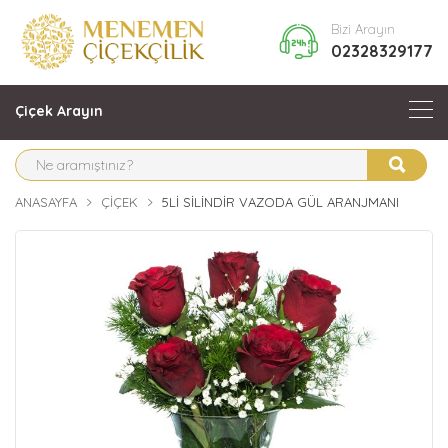
Bizi Arayın
02328329177
Çiçek Arayın
ANASAYFA
ÇIÇEK
5LI SILINDIR VAZODA GÜL ARANJMANI