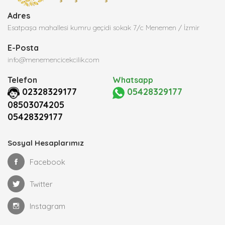
Adres
Esatpaşa mahallesi kumru geçidi sokak 7/c Menemen / İzmir
E-Posta
info@menemencicekcilik.com
Telefon
Whatsapp
02328329177
05428329177
08503074205
05428329177
Sosyal Hesaplarımız
Facebook
Twitter
Instagram